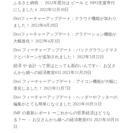
ふるさと納税 ： 2022年度分は ビール と NPO支援寄付
ー
にしました♬
2022年12月10日
Diviフィーチャーアップデート：クラウド機能が加わり
ました！
2022年4月29日
Diviフィーチャーアップデート：グラデーション機能が
大幅進化！
2022年4月3日
Divi フィーチャーアップデート：バックグラウンドマス
クとパターンが追加されました！
2022年3月22日
経済 や 会計 って実はとっても面白いんです♪： お父さ
んから娘への経済教室#32
2021年11月29日
Divi フィーチャーアップデート：アイコン機能が大幅に
進化しました！
2021年11月7日
Divi フィーチャーアップデート：ヘッダーやフッターの
編集がとても簡単になりました
2021年10月31日
IMF の最新レポート 〜これからの世界経済はどうな
る？〜 ： お父さんから娘への経済教室#31
2021年10月16
日