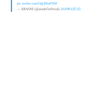
pic.twitter.com/OgQ9IstFHW
— ARASHI (@arashi5official)
2020年4月5日