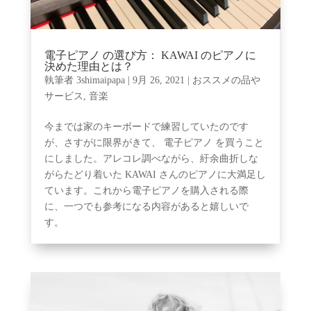
電子ピアノ の選び方： KAWAI のピアノに
決めた理由とは？
執筆者
3shimaipapa
|
9月 26, 2021
|
おススメの品や
サービス
,
音楽
今までは家のキーボードで練習していたのです
が、さすがに限界がきて、 電子ピアノ を買うこと
にしました。アレコレ調べながら、紆余曲折しな
がらたどり着いた KAWAI さんのピアノに大満足し
ています。これから電子ピアノを購入される際
に、一つでも参考になる内容があると嬉しいで
す。