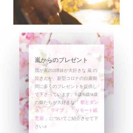
嵐からのプレゼント
我が家の3姉妹が大好きな 嵐 の
皆さんが、新型コロナの自粛期
間に多くのプレゼントを提供し
て下さっています。8歳/6歳/4歳
の娘たちが大好きな「
歌とダン
ス
」「
ライブ
」「
リモート紙
芝居
」についてご紹介させて下
さい♬