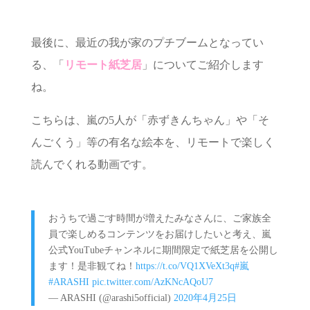
最後に、最近の我が家のプチブームとなってい
る、「
リモート紙芝居
」についてご紹介します
ね。
こちらは、嵐の5人が「赤ずきんちゃん」や「そ
んごくう」等の有名な絵本を、リモートで楽しく
読んでくれる動画です。
おうちで過ごす時間が増えたみなさんに、ご家族全
員で楽しめるコンテンツをお届けしたいと考え、嵐
公式YouTubeチャンネルに期間限定で紙芝居を公開し
ます！是非観てね！
https://t.co/VQ1XVeXt3q
#嵐
#ARASHI
pic.twitter.com/AzKNcAQoU7
— ARASHI (@arashi5official)
2020年4月25日