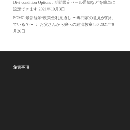
Divi condition Options : 期間限定セール通知などを簡単に
設定できます
2021年10月3日
FOMC 最新経済/政策金利見通し 〜専門家の意見が割れ
ている？〜 ： お父さんから娘への経済教室#30
2021年9
月26日
免責事項