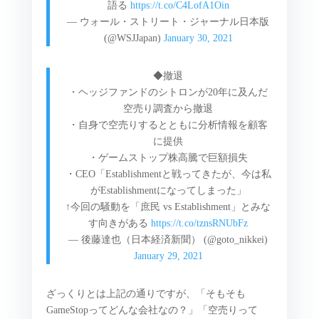
語る
https://t.co/C4LofA1Oin
— ウォール・ストリート・ジャーナル日本版
(@WSJJapan)
January 30, 2021
◆撤退
・ヘッジファンドのシトロンが20年に及んだ
空売り調査から撤退
・自身で空売りするとともに分析情報を顧客
に提供
・ゲームストップ株高騰で巨額損失
・CEO「Establishmentと戦ってきたが、今は私
がEstablishmentになってしまった」
↑今回の騒動を「庶民 vs Establishment」とみな
す向きがある
https://t.co/tznsRNUbFz
— 後藤達也（日本経済新聞） (@goto_nikkei)
January 29, 2021
ざっくりとは上記の通りですが、「そもそも
GameStopってどんな会社なの？」「空売りって