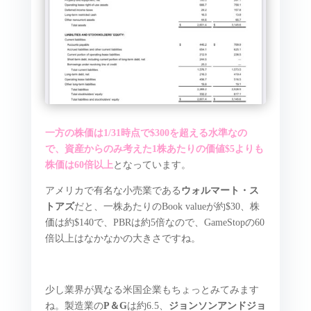
一方の株価は1/31時点で$300を超える水準なの
で、資産からのみ考えた1株あたりの価値$5よりも
株価は60倍以上
となっています。
アメリカで有名な小売業である
ウォルマート・ス
トアズ
だと、一株あたりのBook valueが約$30、株
価は約$140で、PBRは約5倍なので、GameStopの60
倍以上はなかなかの大きさですね。
少し業界が異なる米国企業もちょっとみてみます
ね。製造業の
P＆G
は約6.5、
ジョンソンアンドジョ