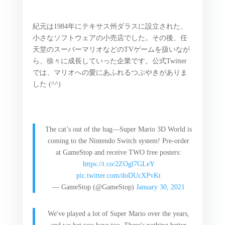
紀元は
1984
年にテキサス州ダラスに設立された、
小さなソフトウェアの小売店でした。その後、任
天堂のスーパーマリオなどの
TV
ゲームを扱いなが
ら、徐々に成長していった企業です。公式
Twitter
では、マリオへの愛にあふれるつぶやきがありま
した
(^^)
The cat’s out of the bag—Super Mario 3D World is
coming to the Nintendo Switch system! Pre-order
at GameStop and receive TWO free posters:
https://t.co/2ZOgl7GLeY
pic.twitter.com/doDUcXPvKt
— GameStop (@GameStop)
January 30, 2021
We've played a lot of Super Mario over the years,