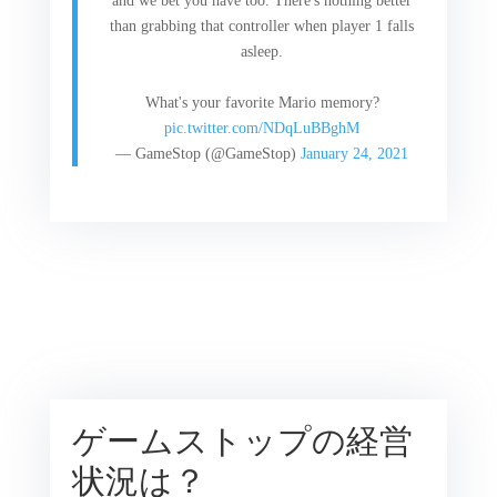
and we bet you have too. There's nothing better
than grabbing that controller when player 1 falls
asleep.
What's your favorite Mario memory?
pic.twitter.com/NDqLuBBghM
— GameStop (@GameStop)
January 24, 2021
ゲームストップの経営
状況は？