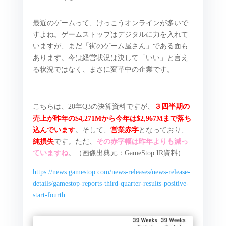
最近のゲームって、けっこうオンラインが多いで
すよね。ゲームストップはデジタルに力を入れて
いますが、まだ「街のゲーム屋さん」である面も
あります。今は経営状況は決して「いい」と言え
る状況ではなく、まさに変革中の企業です。
こちらは、20年Q3の決算資料ですが、
３四半期の
売上が昨年の$4,271Mから今年は$2,967Mまで落ち
込んでいます
。そして、
営業赤字
となっており、
純損失
です。ただ、
その赤字幅は昨年よりも減っ
ていますね
。（画像出典元：GameStop IR資料）
https://news.gamestop.com/news-releases/news-release-
details/gamestop-reports-third-quarter-results-positive-
start-fourth