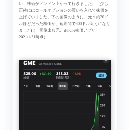
い、株価がドンドン上がって行きました。（少し
正確にはコールオプションの買いを入れて株価を
上げていました。下の画像のように、元々約
20
ド
ルほどだった株価が、短期間で
400
ドル近くになり
ました
(!)
画像出典元、
iPhone
株価アプリ
2021/1/31
時点）