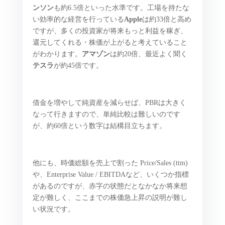
ンソン
も約6.5倍といった水準です。工場を持たな
い効率的な経営を行っている
Apple
は約33倍と高め
ですが、多くの投資家が将来もっと利益を稼ぎ、
還元してくれる・株価が上がると考えていること
がわかります。
アマゾン
は約20倍、最近よく聞く
テスラ
が約45倍です。
借金を増やして純資産を減らせば、PBRは大きく
なって行きますので、単純比較は難しいのです
が、約60倍という数字は結構目立ちます。
他にも、時価総額を売上で割った Price/Sales (ttm)
や、Enterprise Value / EBITDAなど、いくつか指標
があるのですが、赤字の状態だとなかなか将来想
定が難しく、ここまでの株価急上昇の説明が難し
い状況です。