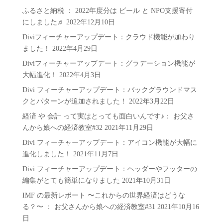
リ
ふるさと納税 ： 2022年度分は ビール と NPO支援寄付
ー
にしました♬
2022年12月10日
Diviフィーチャーアップデート：クラウド機能が加わり
ました！
2022年4月29日
Diviフィーチャーアップデート：グラデーション機能が
大幅進化！
2022年4月3日
Divi フィーチャーアップデート：バックグラウンドマス
クとパターンが追加されました！
2022年3月22日
経済 や 会計 って実はとっても面白いんです♪： お父さ
んから娘への経済教室#32
2021年11月29日
Divi フィーチャーアップデート：アイコン機能が大幅に
進化しました！
2021年11月7日
Divi フィーチャーアップデート：ヘッダーやフッターの
編集がとても簡単になりました
2021年10月31日
IMF の最新レポート 〜これからの世界経済はどうな
る？〜 ： お父さんから娘への経済教室#31
2021年10月16
日