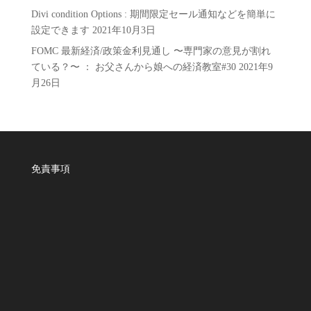
Divi condition Options : 期間限定セール通知などを簡単に
設定できます
2021年10月3日
FOMC 最新経済/政策金利見通し 〜専門家の意見が割れ
ている？〜 ： お父さんから娘への経済教室#30
2021年9
月26日
免責事項