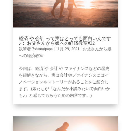
経済 や 会計 って実はとっても面白いんです
♪： お父さんから娘への経済教室#32
執筆者
3shimaipapa
|
11月 29, 2021
|
お父さんから娘
への経済教室
今回は、経済 や 会計 や ファイナンスなどの歴史
を紐解きながら、実は会計やファイナンスにはイ
ノベーションやストーリーがあることをご紹介し
ます。(娘たちが「なんだか小説みたいで面白いか
も♪」と感じてもらうための内容です。)