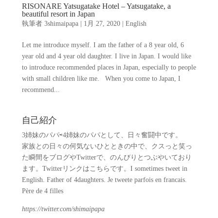
RISONARE Yatsugatake Hotel – Yatsugatake, a
beautiful resort in Japan
執筆者
3shimaipapa
|
1月 27, 2020
|
English
Let me introduce myself. I am the father of a 8 year old, 6
year old and 4 year old daughter. I live in Japan. I would like
to introduce recommended places in Japan, especially to people
with small children like me. When you come to Japan, I
recommend...
自己紹介
3姉妹のパパ⇨4姉妹のパパとして、日々奮闘中です。
家族との日々の何気ないひとときの中で、クスっと笑っ
た瞬間をブログやTwitterで、のんびりとつぶやいており
ます。Twitterリンクはこちらです。I sometimes tweet in
English. Father of 4daughters. Je tweete parfois en francais.
Père de 4 filles
https://twitter.com/shimaipapa