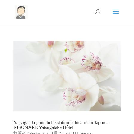
Yatsugatake, une belle station balnéaire au Japon –
RISONARE Yatsugatake Hôtel
執筆者
3shimaipapa
|
1月 27, 2020
|
Français