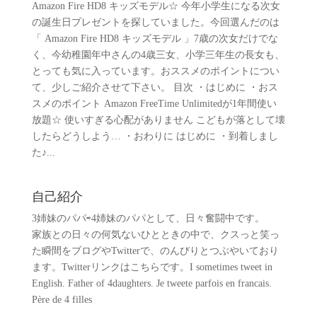
Amazon Fire HD8 キッズモデル☆ 今年小学生になる次女
の誕生日プレゼントを探していました。今回選んだのは
「 Amazon Fire HD8 キッズモデル 」7歳の次女だけでな
く、今幼稚園年中さんの4歳三女、小学三年生の長女も、
とっても気に入っています。おススメのポイントについ
て、少しご紹介させて下さい。 目次 ・はじめに ・おス
スメのポイント Amazon FreeTime Unlimitedが1年間使い
放題☆ 使いすぎる心配がありません こどもが落として壊
したらどうしよう… ・おわりに はじめに ・到着しまし
た♪...
自己紹介
3姉妹のパパ⇨4姉妹のパパとして、日々奮闘中です。
家族との日々の何気ないひとときの中で、クスっと笑っ
た瞬間をブログやTwitterで、のんびりとつぶやいており
ます。Twitterリンクはこちらです。I sometimes tweet in
English. Father of 4daughters. Je tweete parfois en francais.
Père de 4 filles