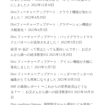
ー
にしました♬
2022年12月10日
Diviフィーチャーアップデート：クラウド機能が加わり
ました！
2022年4月29日
Diviフィーチャーアップデート：グラデーション機能が
大幅進化！
2022年4月3日
Divi フィーチャーアップデート：バックグラウンドマス
クとパターンが追加されました！
2022年3月22日
経済 や 会計 って実はとっても面白いんです♪： お父さ
んから娘への経済教室#32
2021年11月29日
Divi フィーチャーアップデート：アイコン機能が大幅に
進化しました！
2021年11月7日
Divi フィーチャーアップデート：ヘッダーやフッターの
編集がとても簡単になりました
2021年10月31日
IMF の最新レポート 〜これからの世界経済はどうな
る？〜 ： お父さんから娘への経済教室#31
2021年10月16
日
Divi condition Options : 期間限定セール通知などを簡単に