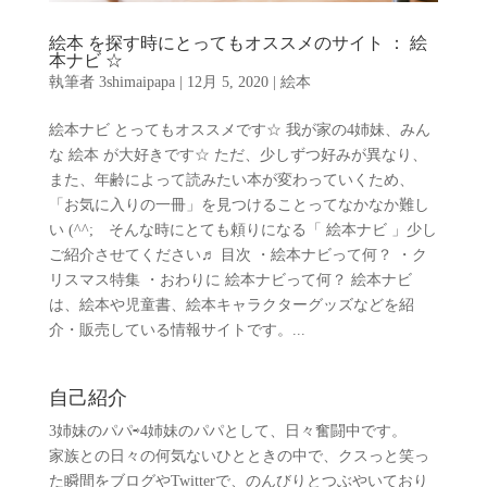
絵本 を探す時にとってもオススメのサイト ： 絵
本ナビ ☆
執筆者
3shimaipapa
|
12月 5, 2020
|
絵本
絵本ナビ とってもオススメです☆ 我が家の4姉妹、みん
な 絵本 が大好きです☆ ただ、少しずつ好みが異なり、
また、年齢によって読みたい本が変わっていくため、
「お気に入りの一冊」を見つけることってなかなか難し
い (^^; そんな時にとても頼りになる「 絵本ナビ 」少し
ご紹介させてください♬ 目次 ・絵本ナビって何？ ・ク
リスマス特集 ・おわりに 絵本ナビって何？ 絵本ナビ
は、絵本や児童書、絵本キャラクターグッズなどを紹
介・販売している情報サイトです。...
自己紹介
3姉妹のパパ⇨4姉妹のパパとして、日々奮闘中です。
家族との日々の何気ないひとときの中で、クスっと笑っ
た瞬間をブログやTwitterで、のんびりとつぶやいており