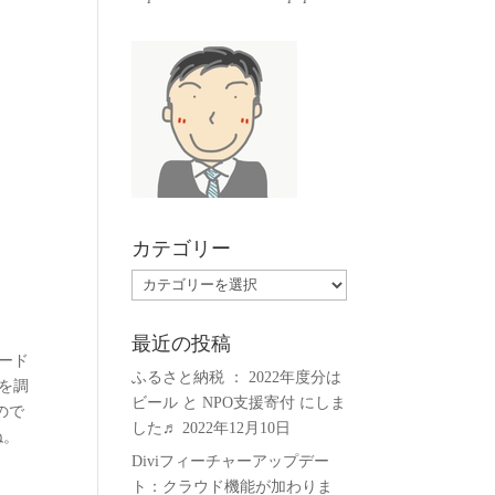
カテゴリー
カ
テ
ゴ
最近の投稿
リ
ード
ふるさと納税 ： 2022年度分は
ー
を調
ビール と NPO支援寄付 にしま
ので
した♬
2022年12月10日
ね。
Diviフィーチャーアップデー
ト：クラウド機能が加わりま