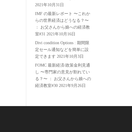
2021年10月31日
IMF の最新レポート 〜これか
らの世界経済はどうなる？〜
： お父さんから娘への経済教
室#31
2021年10月16日
Divi condition Options : 期間限
定セール通知などを簡単に設
定できます
2021年10月3日
FOMC 最新経済/政策金利見通
し 〜専門家の意見が割れてい
る？〜 ： お父さんから娘への
経済教室#30
2021年9月26日