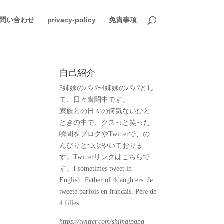
問い合わせ
privacy-policy
免責事項
自己紹介
3姉妹のパパ⇨4姉妹のパパとし
て、日々奮闘中です。
家族との日々の何気ないひと
ときの中で、クスっと笑った
瞬間をブログやTwitterで、の
んびりとつぶやいておりま
す。Twitterリンクはこちらで
す。I sometimes tweet in
English. Father of 4daughters. Je
tweete parfois en francais. Père de
4 filles
https://twitter.com/shimaipapa