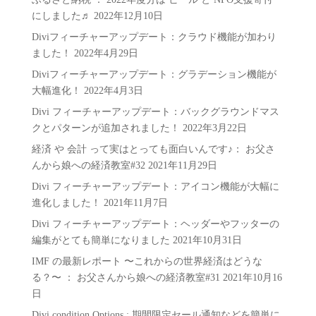
ー
にしました♬
2022年12月10日
Diviフィーチャーアップデート：クラウド機能が加わり
ました！
2022年4月29日
Diviフィーチャーアップデート：グラデーション機能が
大幅進化！
2022年4月3日
Divi フィーチャーアップデート：バックグラウンドマス
クとパターンが追加されました！
2022年3月22日
経済 や 会計 って実はとっても面白いんです♪： お父さ
んから娘への経済教室#32
2021年11月29日
Divi フィーチャーアップデート：アイコン機能が大幅に
進化しました！
2021年11月7日
Divi フィーチャーアップデート：ヘッダーやフッターの
編集がとても簡単になりました
2021年10月31日
IMF の最新レポート 〜これからの世界経済はどうな
る？〜 ： お父さんから娘への経済教室#31
2021年10月16
日
Divi condition Options : 期間限定セール通知などを簡単に