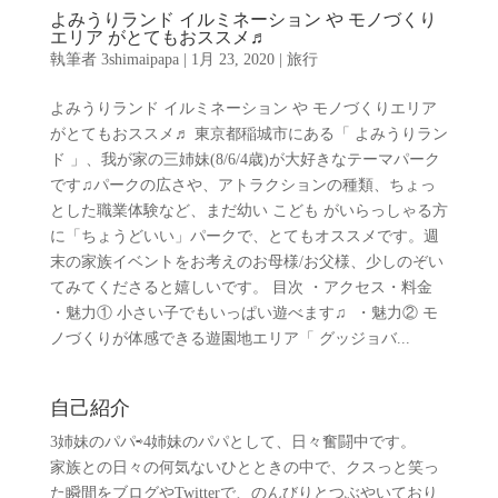
よみうりランド イルミネーション や モノづくり
エリア がとてもおススメ♬
執筆者
3shimaipapa
|
1月 23, 2020
|
旅行
よみうりランド イルミネーション や モノづくりエリア
がとてもおススメ♬ 東京都稲城市にある「 よみうりラン
ド 」、我が家の三姉妹(8/6/4歳)が大好きなテーマパーク
です♫パークの広さや、アトラクションの種類、ちょっ
とした職業体験など、まだ幼い こども がいらっしゃる方
に「ちょうどいい」パークで、とてもオススメです。週
末の家族イベントをお考えのお母様/お父様、少しのぞい
てみてくださると嬉しいです。 目次 ・アクセス・料金
・魅力① 小さい子でもいっぱい遊べます♫ ・魅力② モ
ノづくりが体感できる遊園地エリア「 グッジョバ...
自己紹介
3姉妹のパパ⇨4姉妹のパパとして、日々奮闘中です。
家族との日々の何気ないひとときの中で、クスっと笑っ
た瞬間をブログやTwitterで、のんびりとつぶやいており