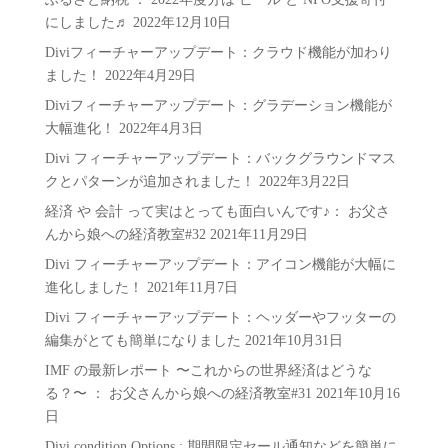
ー
にしました♬
2022年12月10日
Diviフィーチャーアップデート：クラウド機能が加わり
ました！
2022年4月29日
Diviフィーチャーアップデート：グラデーション機能が
大幅進化！
2022年4月3日
Divi フィーチャーアップデート：バックグラウンドマス
クとパターンが追加されました！
2022年3月22日
経済 や 会計 って実はとっても面白いんです♪： お父さ
んから娘への経済教室#32
2021年11月29日
Divi フィーチャーアップデート：アイコン機能が大幅に
進化しました！
2021年11月7日
Divi フィーチャーアップデート：ヘッダーやフッターの
編集がとても簡単になりました
2021年10月31日
IMF の最新レポート 〜これからの世界経済はどうな
る？〜 ： お父さんから娘への経済教室#31
2021年10月16
日
Divi condition Options : 期間限定セール通知などを簡単に