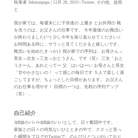
執筆者
3shimaipapa
|
12月 28, 2019
|
Twitter
,
その他、徒然
と
我が家では、毎週末にに子供達の 上履き とお外用の 靴
を洗うのは、お父さんの仕事です。 今年最後のお靴洗い
が終わりました(^^) 少し今年を振り返らせてください♫
お時間ある時に、サラッと見てくださると嬉しいです。
靴洗いを始めたきっかけ 我が家での序列は、お母さん→
長女→次女→三女→おとうさん、です（笑） 三女「おと
うさーん、あれとってー 父「はいはーい お母さんと長女
「甘やかさないの！ って感じの毎日です ５人で楽しく過
ごしてますが、ちょっとした目標があります。 お父さん
のお仕事を増やす！ 目標の一つは、先程の序列アップ
（笑）...
自己紹介
3姉妹のパパ⇨4姉妹のパパとして、日々奮闘中です。
家族との日々の何気ないひとときの中で、クスっと笑っ
た瞬間をブログやTwitterで、のんびりとつぶやいており