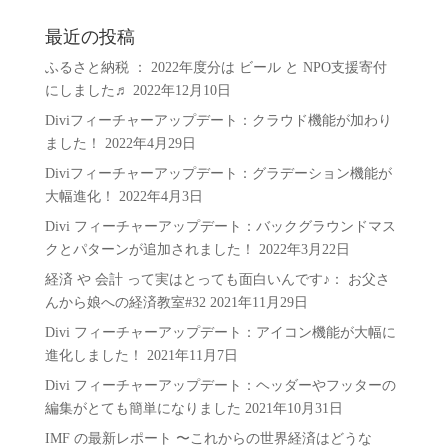
テ
ゴ
最近の投稿
リ
ふるさと納税 ： 2022年度分は ビール と NPO支援寄付
ー
にしました♬
2022年12月10日
Diviフィーチャーアップデート：クラウド機能が加わり
ました！
2022年4月29日
Diviフィーチャーアップデート：グラデーション機能が
大幅進化！
2022年4月3日
Divi フィーチャーアップデート：バックグラウンドマス
クとパターンが追加されました！
2022年3月22日
経済 や 会計 って実はとっても面白いんです♪： お父さ
んから娘への経済教室#32
2021年11月29日
Divi フィーチャーアップデート：アイコン機能が大幅に
進化しました！
2021年11月7日
Divi フィーチャーアップデート：ヘッダーやフッターの
編集がとても簡単になりました
2021年10月31日
IMF の最新レポート 〜これからの世界経済はどうな