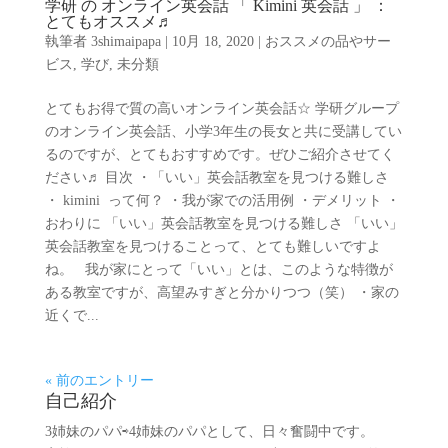
学研 の オンライン英会話 「 Kimini 英会話 」 ：
とてもオススメ♬
執筆者
3shimaipapa
|
10月 18, 2020
|
おススメの品やサー
ビス
,
学び
,
未分類
とてもお得で質の高いオンライン英会話☆ 学研グループ
のオンライン英会話、小学3年生の長女と共に受講してい
るのですが、とてもおすすめです。ぜひご紹介させてく
ださい♬ 目次 ・「いい」英会話教室を見つける難しさ
・ kimini って何？ ・我が家での活用例 ・デメリット ・
おわりに 「いい」英会話教室を見つける難しさ 「いい」
英会話教室を見つけることって、とても難しいですよ
ね。 我が家にとって「いい」とは、このような特徴が
ある教室ですが、高望みすぎと分かりつつ（笑） ・家の
近くで...
« 前のエントリー
自己紹介
3姉妹のパパ⇨4姉妹のパパとして、日々奮闘中です。