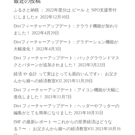
最近の投稿
リ
ふるさと納税 ： 2022年度分は ビール と NPO支援寄付
ー
にしました♬
2022年12月10日
Diviフィーチャーアップデート：クラウド機能が加わり
ました！
2022年4月29日
Diviフィーチャーアップデート：グラデーション機能が
大幅進化！
2022年4月3日
Divi フィーチャーアップデート：バックグラウンドマス
クとパターンが追加されました！
2022年3月22日
経済 や 会計 って実はとっても面白いんです♪： お父さ
んから娘への経済教室#32
2021年11月29日
Divi フィーチャーアップデート：アイコン機能が大幅に
進化しました！
2021年11月7日
Divi フィーチャーアップデート：ヘッダーやフッターの
編集がとても簡単になりました
2021年10月31日
IMF の最新レポート 〜これからの世界経済はどうな
る？〜 ： お父さんから娘への経済教室#31
2021年10月16