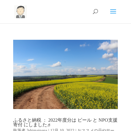
ふるさと納税 ： 2022年度分は ビール と NPO支援
寄付 にしました♬
執筆者
3shimaipapa
|
12月 10, 2022
|
おススメの品やサー