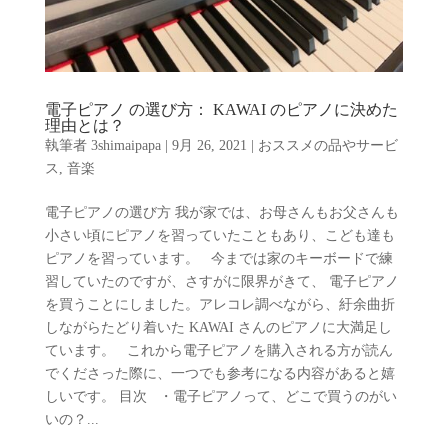
電子ピアノ の選び方： KAWAI のピアノに決めた
理由とは？
執筆者
3shimaipapa
|
9月 26, 2021
|
おススメの品やサービ
ス
,
音楽
電子ピアノの選び方 我が家では、お母さんもお父さんも
小さい頃にピアノを習っていたこともあり、こども達も
ピアノを習っています。 今までは家のキーボードで練
習していたのですが、さすがに限界がきて、 電子ピアノ
を買うことにしました。アレコレ調べながら、紆余曲折
しながらたどり着いた KAWAI さんのピアノに大満足し
ています。 これから電子ピアノを購入される方が読ん
でくださった際に、一つでも参考になる内容があると嬉
しいです。 目次 ・電子ピアノって、どこで買うのがい
いの？...